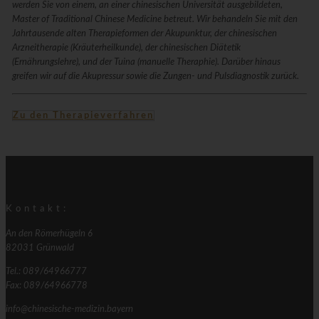
werden Sie von einem, an einer chinesischen Universität ausgebildeten,
Master of Traditional Chinese Medicine betreut. Wir behandeln Sie mit den
Jahrtausende alten Therapieformen der Akupunktur, der chinesischen
Arzneitherapie (Kräuterheilkunde), der chinesischen Diätetik
(Ernährungslehre), und der Tuina (manuelle Theraphie). Darüber hinaus
greifen wir auf die Akupressur sowie die Zungen- und Pulsdiagnostik zurück.
Zu den Therapieverfahren
Kontakt:
An den Römerhügeln 6
82031 Grünwald
Tel.: 089/64966777
Fax: 089/64966778
info@chinesische-medizin.bayern