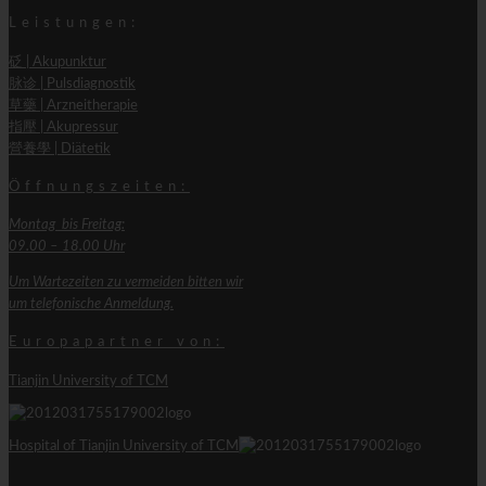
Leistungen:
砭 | Akupunktur
脉诊 | Pulsdiagnostik
草藥 | Arzneitherapie
指壓 | Akupressur
營養學 | Diätetik
Öffnungszeiten:
Montag bis Freitag:
09.00 – 18.00 Uhr
Um Wartezeiten zu vermeiden bitten wir
um telefonische Anmeldung.
Europapartner von:
Tianjin University of TCM
Hospital of Tianjin University of TCM