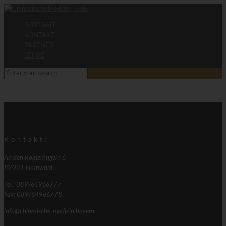
PORTRAIT
KONTAKT
PARTNER
LEHRE
Kontakt:
An den Römerhügeln 6
82031 Grünwald
Tel.: 089/64966777
Fax: 089/64966778
info@chinesische-medizin.bayern