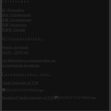
Leistungen:
砭 | Akupunktur
脉诊 | Pulsdiagnostik
草藥 | Arzneitherapie
指壓 | Akupressur
營養學 | Diätetik
Öffnungszeiten:
Montag bis Freitag:
09.00 – 18.00 Uhr
Um Wartezeiten zu vermeiden bitten wir
um telefonische Anmeldung.
Europapartner von:
Tianjin University of TCM
Hospital of Tianjin University of TCM