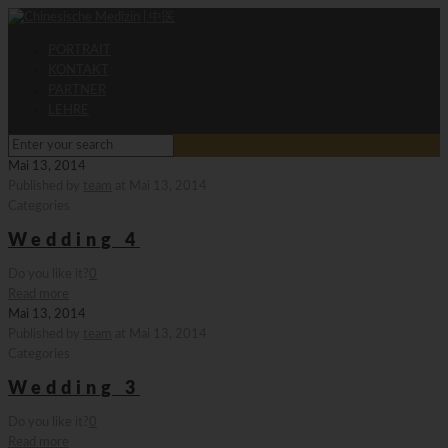
PORTRAIT
KONTAKT
PARTNER
LEHRE
Mai 13, 2014
Published by
team
at
Mai 13, 2014
Categories
Wedding 4
Do you like it?
0
Read more
Mai 13, 2014
Published by
team
at
Mai 13, 2014
Categories
Wedding 3
Do you like it?
0
Read more