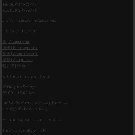
Tel.: 089/64966777
Fax: 089/64966778
info@chinesische-medizin.bayern
Leistungen:
砭 | Akupunktur
脉诊 | Pulsdiagnostik
草藥 | Arzneitherapie
指壓 | Akupressur
營養學 | Diätetik
Öffnungszeiten:
Montag bis Freitag:
09.00 – 18.00 Uhr
Um Wartezeiten zu vermeiden bitten wir
um telefonische Anmeldung.
Europapartner von:
Tianjin University of TCM