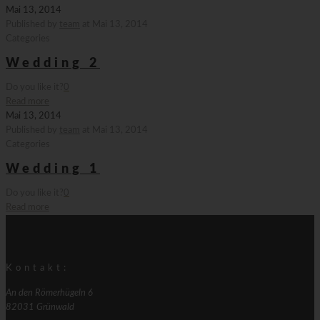
Mai 13, 2014
Published by
team
at
Mai 13, 2014
Categories
Wedding 2
Do you like it?
0
Read more
Mai 13, 2014
Published by
team
at
Mai 13, 2014
Categories
Wedding 1
Do you like it?
0
Read more
Kontakt:
An den Römerhügeln 6
82031 Grünwald