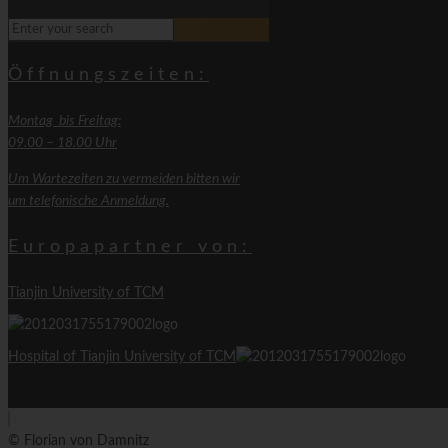
指壓 | Akupressur
營養學 | Diätetik
Öffnungszeiten:
Montag bis Freitag:
09.00 – 18.00 Uhr
Um Wartezeiten zu vermeiden bitten wir
um telefonische Anmeldung.
Europapartner von:
Tianjin University of TCM
Hospital of Tianjin University of TCM
© Florian von Damnitz