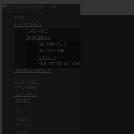
TCM
THERAPIEN
DIAGNOSE
VERFAHREN
Kontakt:
AKUPUNKTUR
AKUPRESSUR
An den Römerhügeln 6
DIÄTETIK
82031 Grünwald
KRÄUTERHEILKUNDE
INDIKATIONEN
Tel.: 089/64966777
Fax: 089/64966778
PORTRAIT
KONTAKT
info@chinesische-medizin.bayern
PARTNER
LEHRE
Leistungen:
PORTRAIT
砭 | Akupunktur
KONTAKT
脉诊 | Pulsdiagnostik
PARTNER
草藥 | Arzneitherapie
LEHRE